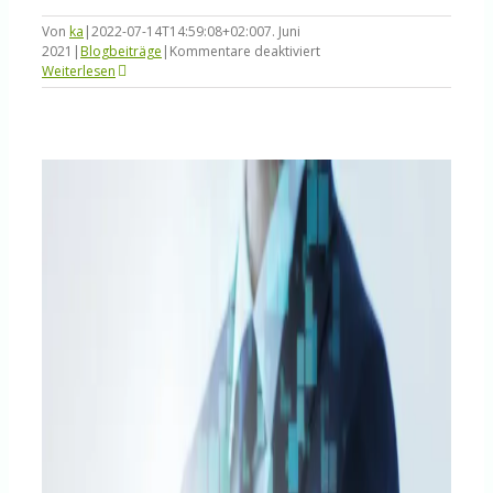
Von
ka
|
2022-07-14T14:59:08+02:00
7. Juni
für
2021
|
Blogbeiträge
|
Kommentare deaktiviert
ServiceNowCoP
Weiterlesen
–
Community
of
Practice