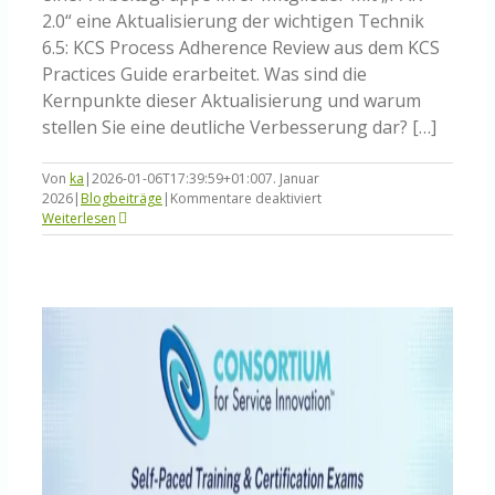
2.0“ eine Aktualisierung der wichtigen Technik
6.5: KCS Process Adherence Review aus dem KCS
Practices Guide erarbeitet. Was sind die
Kernpunkte dieser Aktualisierung und warum
stellen Sie eine deutliche Verbesserung dar? […]
Von
ka
|
2026-01-06T17:39:59+01:00
7. Januar
für
2026
|
Blogbeiträge
|
Kommentare deaktiviert
PAR
Weiterlesen
2.0
–
Wie
gut
ist
Wissensmanagement
tatsächlich
im
Arbeitsprozess
verankert?