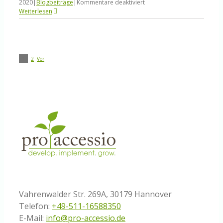
für
2020
|
Blogbeiträge
|
Kommentare deaktiviert
Schnelle
Weiterlesen
Antworten
–
aber
pronto!
1
2
Vor
Vahrenwalder Str. 269A, 30179 Hannover
Telefon:
+49-511-16588350
E-Mail:
info@pro-accessio.de