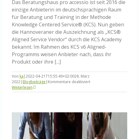
Das Beratungshaus pro accessio ist seit 2016 die
einzige Anbieterin im deutschsprachigen Raum
für Beratung und Training in der Methode
Knowledge Centered Service® (KCS). Nun geben
die Hannoveraner die Auszeichnung als „KCS®
Aligned Service Vendor“ durch die KCS Academy
bekannt. Im Rahmen des KCS v6 Aligned-
Programms weisen Anbieter nach, dass ihr
Produkt oder ihre [...]
Von
ka
|
2022-04-21T15:55:49+02:00
28. März
für
2022
|
Blogbeiträge
|
Kommentare deaktiviert
pro
Weiterlesen
accessio
als
KCS®
Aligned
Services
Vendor
ausgezeichnet