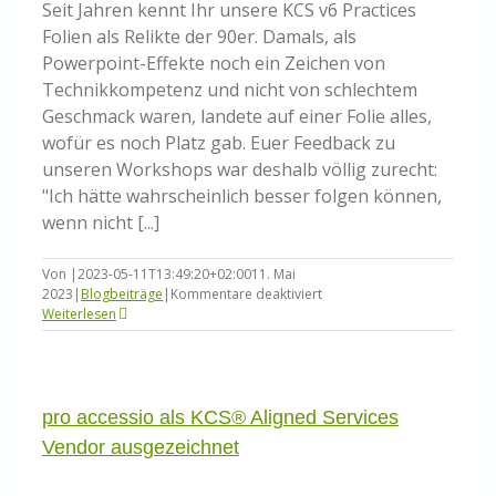
Seit Jahren kennt Ihr unsere KCS v6 Practices
Folien als Relikte der 90er. Damals, als
Powerpoint-Effekte noch ein Zeichen von
Technikkompetenz und nicht von schlechtem
Geschmack waren, landete auf einer Folie alles,
wofür es noch Platz gab. Euer Feedback zu
unseren Workshops war deshalb völlig zurecht:
"Ich hätte wahrscheinlich besser folgen können,
wenn nicht [...]
Von
|
2023-05-11T13:49:20+02:00
11. Mai
für
2023
|
Blogbeiträge
|
Kommentare deaktiviert
Neuer
Weiterlesen
Look
für
KCS
v6
Practices
pro accessio als KCS® Aligned Services
Vendor ausgezeichnet