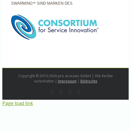
SWARMING℠ SIND MARKEN DES
Copyright © 2010-2026 pro accessio GmbH | Alle Rechte
vorbehalten |
Impressum
|
Bildrechte
Rss
LinkedIn
Instagram
E-
Mail
Page load link