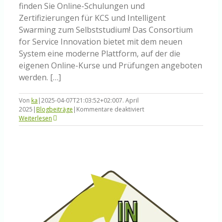
finden Sie Online-Schulungen und
Zertifizierungen für KCS und Intelligent
Swarming zum Selbststudium! Das Consortium
for Service Innovation bietet mit dem neuen
System eine moderne Plattform, auf der die
eigenen Online-Kurse und Prüfungen angeboten
werden. […]
Von
ka
|
2025-04-07T21:03:52+02:00
7. April
für
2025
|
Blogbeiträge
|
Kommentare deaktiviert
Neues
Weiterlesen
Service
Innovation
Learning
Center
ist
live!