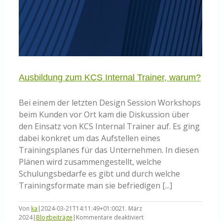
Ausbildung zum KCS Internal Trainer, warum?
Bei einem der letzten Design Session Workshops
beim Kunden vor Ort kam die Diskussion über
den Einsatz von KCS Internal Trainer auf. Es ging
dabei konkret um das Aufstellen eines
Trainingsplanes für das Unternehmen. In diesen
Plänen wird zusammengestellt, welche
Schulungsbedarfe es gibt und durch welche
Trainingsformate man sie befriedigen [...]
Von
ka
|
2024-03-21T14:11:49+01:00
21. März
für
2024
|
Blogbeiträge
|
Kommentare deaktiviert