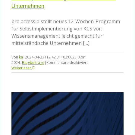
Unternehmen
pro accessio stellt neues 12-Wochen-Programm
für Selbstimplementierung von KCS vor:
Wissensmanagement leicht gemacht für
mittelständische Unternehmen […]
Von
ka
|
2024-04-23T12:42:31+02:00
23. April
für
2024
|
Blogbeiträge
|
Kommentare deaktiviert
Neues
Weiterlesen
12-
Wochen-
Programm
für
KCS-
Selbstimplementierung
in
mittelständischen
Unternehmen