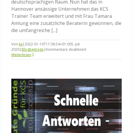
deutschsprachigen Raum. Nun hat das in
Hannover ansässige Unternehmen das KCS
Trainer Team erweitert und mit Frau Tamara
Amlung eine zusätzliche Beraterin gewonnen, die
die umfangreiche [...]
Von
ka
|
2022-01-10T17:38:54+01:00
5. Juli
für
2020
|
Blogbeiträge
|
Kommentare deaktiviert
KCS
Weiterlesen
Trainer
Team
erweitert