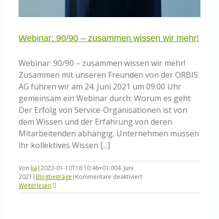
Webinar: 90/90 – zusammen wissen wir mehr!
Webinar: 90/90 – zusammen wissen wir mehr!
Zusammen mit unseren Freunden von der ORBIS
AG führen wir am 24. Juni 2021 um 09:00 Uhr
gemeinsam ein Webinar durch: Worum es geht
Der Erfolg von Service-Organisationen ist von
dem Wissen und der Erfahrung von deren
Mitarbeitenden abhängig. Unternehmen müssen
ihr kollektives Wissen [...]
Von
ka
|
2022-01-10T16:10:46+01:00
4. Juni
für
2021
|
Blogbeiträge
|
Kommentare deaktiviert
Webinar:
Weiterlesen
90/90
–
zusammen