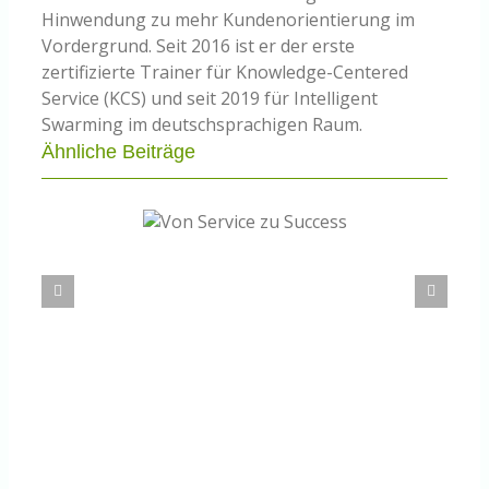
Hinwendung zu mehr Kundenorientierung im
Vordergrund. Seit 2016 ist er der erste
zertifizierte Trainer für Knowledge-Centered
Service (KCS) und seit 2019 für Intelligent
Swarming im deutschsprachigen Raum.
Ähnliche Beiträge
n Service zu
PAR 2.0 – Wie gut ist Wissensmanagement
Success
tatsächlich im Arbeitsprozess verankert?