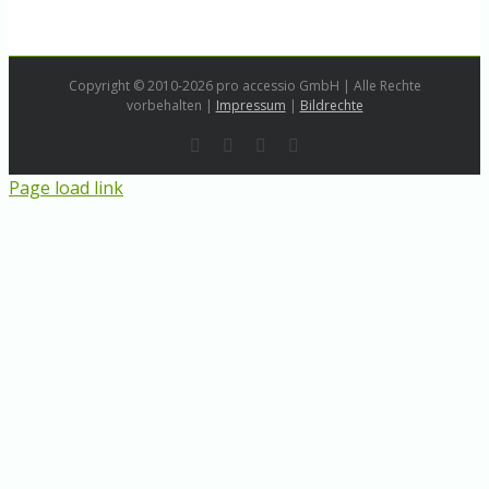
Copyright © 2010-2026 pro accessio GmbH | Alle Rechte
vorbehalten |
Impressum
|
Bildrechte
Rss
LinkedIn
Instagram
E-
Mail
Page load link