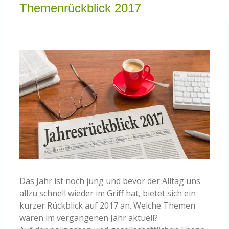
Knowledge Centered Service
Themenrückblick 2017
Intelligent Swarming
Zeige
grösseres
Community
Bild
Shop
Das Jahr ist noch jung und bevor der Alltag uns
allzu schnell wieder im Griff hat, bietet sich ein
kurzer Rückblick auf 2017 an. Welche Themen
waren im vergangenen Jahr aktuell?