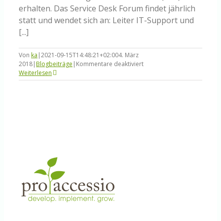
erhalten. Das Service Desk Forum findet jährlich
statt und wendet sich an: Leiter IT-Support und
[...]
Von
ka
|
2021-09-15T14:48:21+02:00
4. März
für
2018
|
Blogbeiträge
|
Kommentare deaktiviert
Service
Weiterlesen
Desk
Forum
mit
Workshop
zum
Wissensmanagement