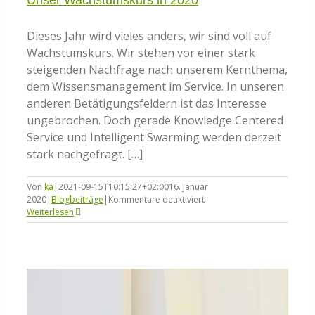
Dieses Jahr wird vieles anders, wir sind voll auf
Wachstumskurs. Wir stehen vor einer stark
steigenden Nachfrage nach unserem Kernthema,
dem Wissensmanagement im Service. In unseren
anderen Betätigungsfeldern ist das Interesse
ungebrochen. Doch gerade Knowledge Centered
Service und Intelligent Swarming werden derzeit
stark nachgefragt. […]
Von
ka
|
2021-09-15T10:15:27+02:00
16. Januar
für
2020
|
Blogbeiträge
|
Kommentare deaktiviert
Unser
Weiterlesen
Wachstumskurs
in
2020