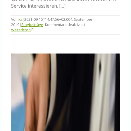
Service interessieren. […]
Von
ka
|
2021-09-15T14:47:56+02:00
4. September
für
2019
|
Blogbeiträge
|
Kommentare deaktiviert
ITSM
Weiterlesen
in
Wien
–
Vortrag
auf
dem
ServiceSpace