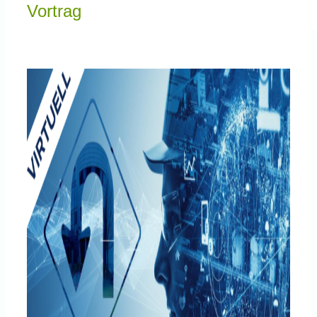
Knowledge Centered Service
Vortrag
Intelligent Swarming
Community
Shop
e