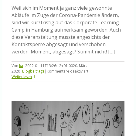
Weil sich im Moment ja ganz viele gewohnte
Abläufe im Zuge der Corona-Pandemie ändern,
sind wir kurzfristig auf das Corporate Learning
Camp in Hamburg aufmerksam geworden. Auch
diese Veranstaltung musste angesichts der
Kontaktsperre abgesagt und verschoben
werden. Moment, abgesagt? Stimmt nicht! […]
Von
ka
|
2022-01-11T13:26:12+01:00
20. März
für
2020
|
Blogbeiträge
|
Kommentare deaktiviert
Unsere
Weiterlesen
Session
beim
Corporate
Learning
Camp