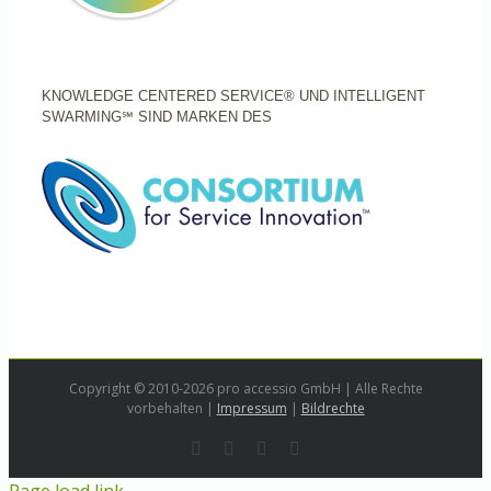
KNOWLEDGE CENTERED SERVICE® UND INTELLIGENT
SWARMING℠ SIND MARKEN DES
Copyright © 2010-2026 pro accessio GmbH | Alle Rechte
vorbehalten |
Impressum
|
Bildrechte
Rss
LinkedIn
Instagram
E-
Mail
Page load link