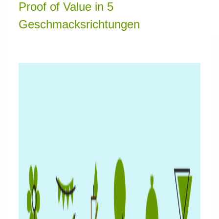
Proof of Value in 5
Knowledge Centered Service
Geschmacksrichtungen
Intelligent Swarming
Zeige
Community
grösseres
Bild
Shop