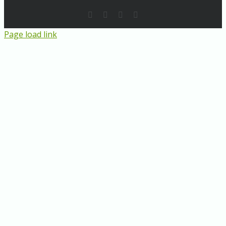
Rss
LinkedIn
Instagram
E-
Mail
Page load link