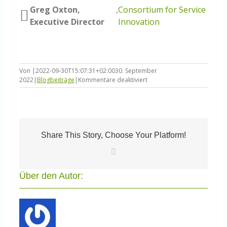
Greg Oxton,
,
Consortium for Service
Executive Director
Innovation
Von
|
2022-09-30T15:07:31+02:00
30. September
für
2022
|
Blogbeiträge
|
Kommentare deaktiviert
Proof
of
Value
in
5
Geschmacksrichtungen
Share This Story, Choose Your Platform!
E-
Mail
Über den Autor: