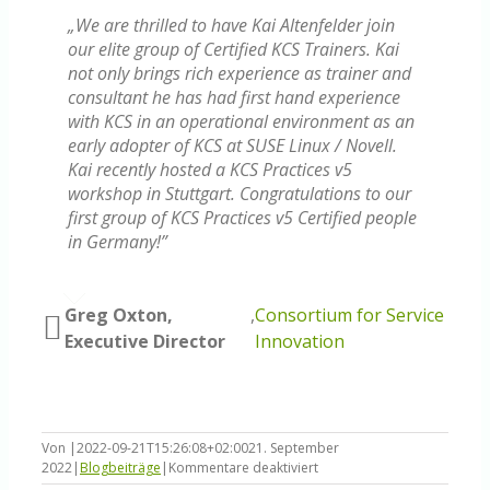
„We are thrilled to have Kai Altenfelder join
our elite group of Certified KCS Trainers. Kai
not only brings rich experience as trainer and
consultant he has had first hand experience
with KCS in an operational environment as an
early adopter of KCS at SUSE Linux / Novell.
Kai recently hosted a KCS Practices v5
workshop in Stuttgart. Congratulations to our
first group of KCS Practices v5 Certified people
in Germany!”
Greg Oxton,
,
Consortium for Service
Executive Director
Innovation
Von
|
2022-09-21T15:26:08+02:00
21. September
für
2022
|
Blogbeiträge
|
Kommentare deaktiviert
Tool-