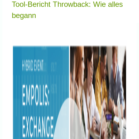
Tool-Bericht Throwback: Wie alles
Knowledge Centered Service
begann
Intelligent Swarming
Zeige
Community
grösseres
Bild
Shop