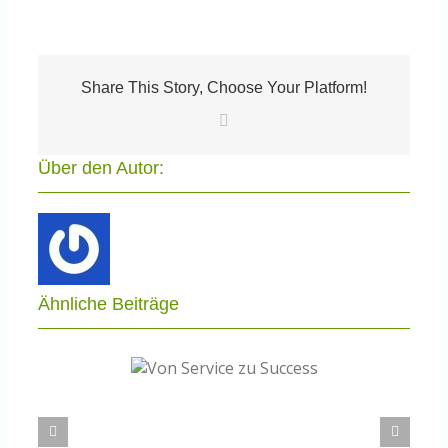
Bericht
Throwback:
Wie
alles
begann
Share This Story, Choose Your Platform!
E-
Mail
Über den Autor:
Ähnliche Beiträge
n Service zu
PAR 2.0 – Wie gut ist Wissensmanagement
Success
tatsächlich im Arbeitsprozess verankert?