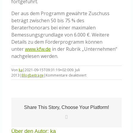
fortgeführt.
Der aus dem Programm gewährte Zuschuss
beträgt zwischen 50 bis 75 % des
Beraterhonorars bei einer maximalen
Bemessungsgrundlage von 6.000 €. Weitere
Details zu dem Förderprogramm können
unter
www.kfw.de
in der Rubrik „Unternehmen“
nachgelesen werden.
Von
ka
|
2021-09-15T09:31:19+02:00
9. Juli
für
2013
|
Blogbeiträge
|
Kommentare deaktiviert
90%-
Förderung
des
KfW-
Gründercoachings
läuft
Share This Story, Choose Your Platform!
aus
E-
Mail
Über den Autor:
ka