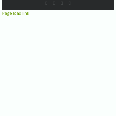
Rss
LinkedIn
Instagram
E-
Mail
Page load link