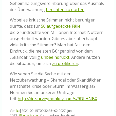
Geheimhaltungsvereinbarung über das Ausmaß
der Überwachung
berichten zu dürfen
.
Wobei es kritische Stimmen nicht beruhigen
dürfte, dass für
50 aufgedeckte Fälle
die Grundrechte von Millionen Internet-Nutzern
ausgehebelt wurden. Gibt es aber überhaupt
viele kritische Stimmen? Man hat fast den
Eindruck, die meisten Bürger sind von dem
„Skandal“ völlig
unbeeindruckt
. Andere nutzen
die Situation, um sich
zu profilieren
.
Wie sehen Sie die Sache mit der
Netzüberwachung – Skandal oder Skandälchen,
ernsthafte Krise oder Sturm im Wasserglas?
Nehmen Sie an unserer Umfrage
teil:
http://de.surveymonkey.com/s/9DLHNBX
Von
ka
|
2021-09-15T09:32:35+02:00
27. Juni
für
2013
|
Blogbeiträge
|
Kommentare deaktiviert