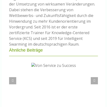
der Umsetzung von wirksamen Veränderungen.
Dabei stehen die Verbesserung von
Wettbewerbs- und Zukunftsfähigkeit durch die
Hinwendung zu mehr Kundenorientierung im
Vordergrund. Seit 2016 ist er der erste
zertifizierte Trainer für Knowledge-Centered
Service (KCS) und seit 2019 für Intelligent
Swarming im deutschsprachigen Raum.
Ähnliche Beiträge
n Service zu
PAR 2.0 – Wie gut ist Wissensmanagement
Success
tatsächlich im Arbeitsprozess verankert?