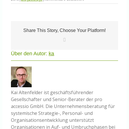
Werden
Prism,
Tempora
&
Co.
ein
Share This Story, Choose Your Platform!
Problem
E-
für
Mail
die
Internetwirtschaft?
Über den Autor:
ka
Kai Altenfelder ist geschäftsführender
Gesellschafter und Senior-Berater der pro
accessio GmbH. Die Unternehmensberatung für
systemische Strategie-, Personal- und
Organisationsentwicklung unterstützt
Organisationen in Auf- und Umbruchphasen bei