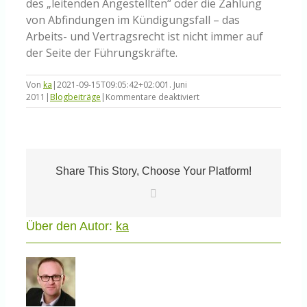
des „leitenden Angestellten“ oder die Zahlung
von Abfindungen im Kündigungsfall – das
Arbeits- und Vertragsrecht ist nicht immer auf
der Seite der Führungskräfte.
Von
ka
|
2021-09-15T09:05:42+02:00
1. Juni
für
2011
|
Blogbeiträge
|
Kommentare deaktiviert
Worin
Führungskräfte
sich
oft
irren
Share This Story, Choose Your Platform!
E-
Mail
Über den Autor:
ka