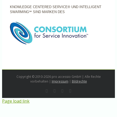
KNOWLEDGE CENTERED SERVICE® UND INTELLIGENT
SWARMING℠ SIND MARKEN DES
Copyright © 2010-2026 pro accessio GmbH | Alle Rechte
vorbehalten |
Impressum
|
Bildrechte
Rss
LinkedIn
Instagram
E-
Mail
Page load link