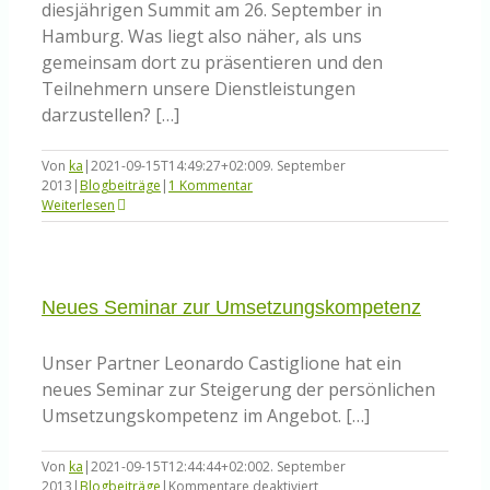
diesjährigen Summit am 26. September in
Hamburg. Was liegt also näher, als uns
gemeinsam dort zu präsentieren und den
Teilnehmern unsere Dienstleistungen
darzustellen? […]
Von
ka
|
2021-09-15T14:49:27+02:00
9. September
2013
|
Blogbeiträge
|
1 Kommentar
Weiterlesen
Neues Seminar zur Umsetzungskompetenz
Unser Partner Leonardo Castiglione hat ein
neues Seminar zur Steigerung der persönlichen
Umsetzungskompetenz im Angebot. […]
Von
ka
|
2021-09-15T12:44:44+02:00
2. September
für
2013
|
Blogbeiträge
|
Kommentare deaktiviert