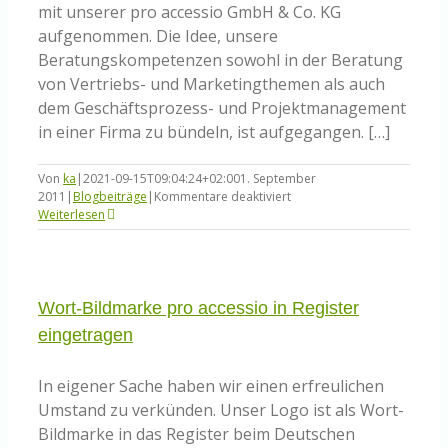
mit unserer pro accessio GmbH & Co. KG
aufgenommen. Die Idee, unsere
Beratungskompetenzen sowohl in der Beratung
von Vertriebs- und Marketingthemen als auch
dem Geschäftsprozess- und Projektmanagement
in einer Firma zu bündeln, ist aufgegangen. […]
Von
ka
|
2021-09-15T09:04:24+02:00
1. September
für
2011
|
Blogbeiträge
|
Kommentare deaktiviert
Ein
Weiterlesen
Jahr
pro
accessio!
Wort-Bildmarke pro accessio in Register
eingetragen
In eigener Sache haben wir einen erfreulichen
Umstand zu verkünden. Unser Logo ist als Wort-
Bildmarke in das Register beim Deutschen