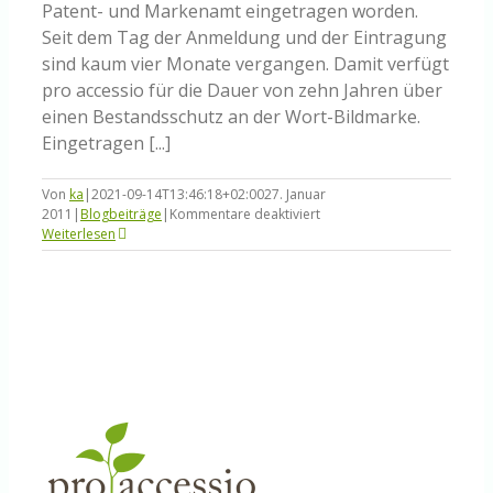
Patent- und Markenamt eingetragen worden.
Seit dem Tag der Anmeldung und der Eintragung
sind kaum vier Monate vergangen. Damit verfügt
pro accessio für die Dauer von zehn Jahren über
einen Bestandsschutz an der Wort-Bildmarke.
Eingetragen [...]
Von
ka
|
2021-09-14T13:46:18+02:00
27. Januar
für
2011
|
Blogbeiträge
|
Kommentare deaktiviert
Wort-
Weiterlesen
Bildmarke
pro
accessio
in
Register
eingetragen