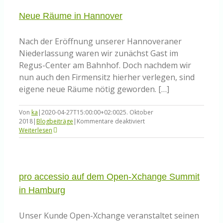
Neue Räume in Hannover
Nach der Eröffnung unserer Hannoveraner
Niederlassung waren wir zunächst Gast im
Regus-Center am Bahnhof. Doch nachdem wir
nun auch den Firmensitz hierher verlegen, sind
eigene neue Räume nötig geworden. […]
Von
ka
|
2020-04-27T15:00:00+02:00
25. Oktober
für
2018
|
Blogbeiträge
|
Kommentare deaktiviert
Neue
Weiterlesen
Räume
in
Hannover
pro accessio auf dem Open-Xchange Summit
in Hamburg
Unser Kunde Open-Xchange veranstaltet seinen