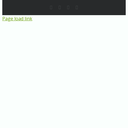
Rss
LinkedIn
Instagram
E-
Mail
Page load link