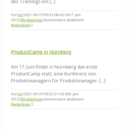
des Trainings ein [...]
Von
ka
|
2021-09-15T09:33:08+02:00
17. Juni
für
2013
|
Blogbeiträge
|
Kommentare deaktiviert
Noch
Weiterlesen
ein
Seminar,
noch
ein
Training,
ProductCamp in Nürnberg
noch
eine
Am 17. Juni findet in Nürnberg das erste
PE-
Maßnahme
ProductCamp statt, eine Konferenz von
—
Produktmanagern für Produktmanager. […]
und
immer
noch
Von
ka
|
2021-09-15T09:33:21+02:00
6. Juni
keine
für
2013
|
Blogbeiträge
|
Kommentare deaktiviert
wirksame
ProductCamp
Weiterlesen
Veränderung?
in
Nürnberg