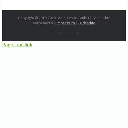
Copyright © 2010-2026 pro accessio GmbH | Alle Rechte
vorbehalten |
Impressum
|
Bildrechte
Rss
LinkedIn
Instagram
E-
Mail
Page load link