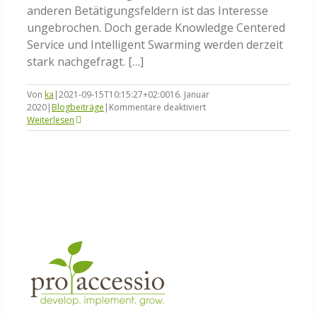
anderen Betätigungsfeldern ist das Interesse
ungebrochen. Doch gerade Knowledge Centered
Service und Intelligent Swarming werden derzeit
stark nachgefragt. […]
Von
ka
|
2021-09-15T10:15:27+02:00
16. Januar
für
2020
|
Blogbeiträge
|
Kommentare deaktiviert
Unser
Weiterlesen
Wachstumskurs
in
2020