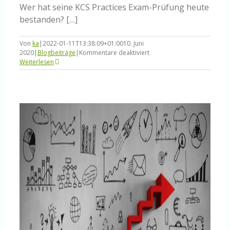
Wer hat seine KCS Practices Exam-Prüfung heute
bestanden? […]
Von
ka
|
2022-01-11T13:38:09+01:00
10. Juni
für
2020
|
Blogbeiträge
|
Kommentare deaktiviert
Wer
Weiterlesen
hat
sein
KCS
Practices
Exam
bestanden?