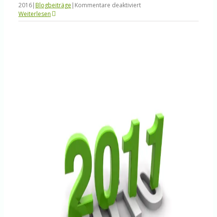
für
2016
|
Blogbeiträge
|
Kommentare deaktiviert
Fit
Weiterlesen
werden
im
Service-
Vertrieb