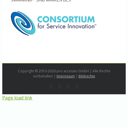
SWARMING℠ SIND MARKEN DES
Copyright © 2010-2026 pro accessio GmbH | Alle Rechte
vorbehalten |
Impressum
|
Bildrechte
Rss
LinkedIn
Instagram
E-
Mail
Page load link