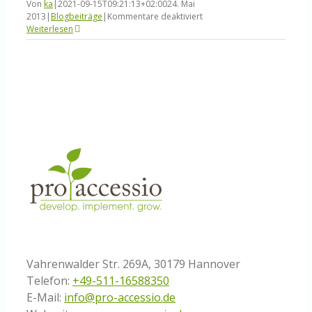
Von
ka
|
2021-09-15T09:21:13+02:00
24. Mai
für
2013
|
Blogbeiträge
|
Kommentare deaktiviert
Petent
Weiterlesen
„Gegen
den
Rentenzwang
für
Selbständige“
mit
Wirtschaftspreis
ausgezeichnet
Vahrenwalder Str. 269A, 30179 Hannover
Telefon:
+49-511-16588350
E-Mail:
info@pro-accessio.de