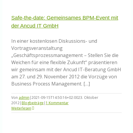
die
richtigen
Entscheidungen
für
Safe-the-date: Gemeinsames BPM-Event mit
die
der Ancud IT GmbH
Zukunft
treffen
In einer kostenlosen Diskussions- und
Vortragsveranstaltung
„Geschäftsprozessmanagement – Stellen Sie die
Weichen für eine flexible Zukunft“ präsentieren
wir gemeinsam mit der Ancud IT-Beratung GmbH
am 27. und 29. November 2012 die Vorzüge von
Business Process Management. […]
Von
admin
|
2021-09-15T14:50:16+02:00
23. Oktober
2012
|
Blogbeiträge
|
1 Kommentar
Weiterlesen