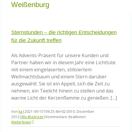
Knowledge Centered Service
Weißenburg
Intelligent Swarming
Sternstunden – die richtigen Entscheidungen
für die Zukunft treffen
Community
Als Advents-Präsent für unsere Kunden und
Shop
Partner haben wir in diesem Jahr eine Lichttüte
mit einem eingelaserten, stilisiertem
Weihnachtsbaum und einem Stern darüber
ausgewählt. Sie ist ein Appell, sich die Zeit zu
nehmen, ein Teelicht hinein zu stellen und das
warme Licht der Kerzenflamme zu genießen. […]
Von
ka
|
2021-09-15T09:25:46+02:00
10. Dezember
für
2012
|
Blogbeiträge
|
Kommentare deaktiviert
Sternstunden
Weiterlesen
–