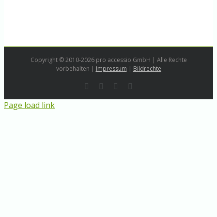
Copyright © 2010-2026 pro accessio GmbH | Alle Rechte
vorbehalten |
Impressum
|
Bildrechte
Rss
LinkedIn
Instagram
E-
Mail
Page load link