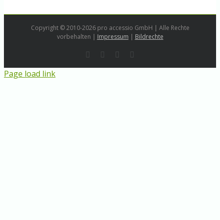
Copyright © 2010-2026 pro accessio GmbH | Alle Rechte
vorbehalten |
Impressum
|
Bildrechte
Rss
LinkedIn
Instagram
E-
Mail
Page load link