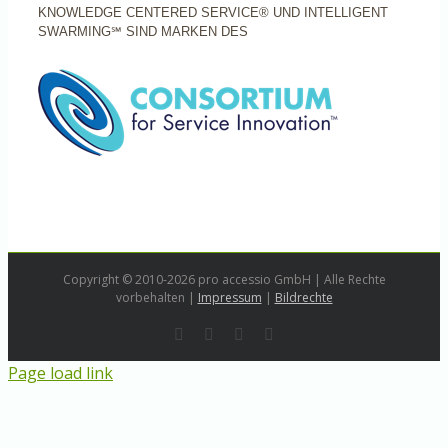
KNOWLEDGE CENTERED SERVICE® UND INTELLIGENT
SWARMING℠ SIND MARKEN DES
Copyright © 2010-2026 pro accessio GmbH | Alle Rechte
vorbehalten |
Impressum
|
Bildrechte
Rss
LinkedIn
Instagram
E-
Mail
Page load link