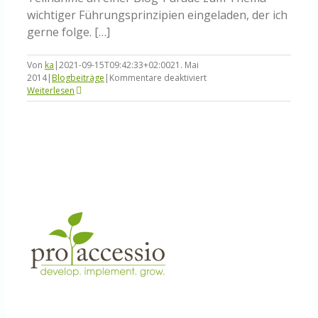
wichtiger Führungsprinzipien eingeladen, der ich
gerne folge. […]
Von
ka
|
2021-09-15T09:42:33+02:00
21. Mai
für
2014
|
Blogbeiträge
|
Kommentare deaktiviert
Drei
Weiterlesen
Grundprinzipien
von
Führung