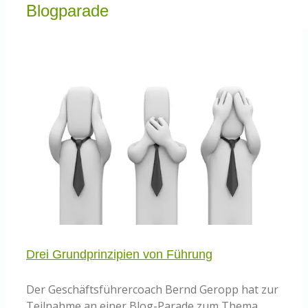
Knowledge Centered Service
Blogparade
Intelligent Swarming
Community
Shop
Drei Grundprinzipien von Führung
Der Geschäftsführercoach Bernd Geropp hat zur
Teilnahme an einer Blog-Parade zum Thema