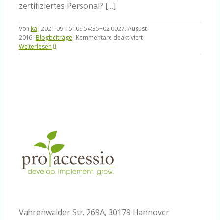
zertifiziertes Personal? […]
Von
ka
|
2021-09-15T09:54:35+02:00
27. August
für
2016
|
Blogbeiträge
|
Kommentare deaktiviert
Gibt
Weiterlesen
es
Bedarf
für
KCS-
zertifiziertes
Personal?
Vahrenwalder Str. 269A, 30179 Hannover