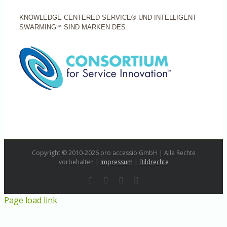
KNOWLEDGE CENTERED SERVICE® UND INTELLIGENT
SWARMING℠ SIND MARKEN DES
Copyright © 2010-2026 pro accessio GmbH | Alle Rechte
vorbehalten |
Impressum
|
Bildrechte
Rss
LinkedIn
Instagram
E-
Mail
Page load link