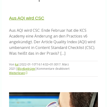
Aus AQI wird CSC
Aus AQI wird CSC: Ende Februar hat die KCS
Academy eine Änderung an den Practices v6
angekündigt. Der Article Quality Index (AQI) wird
umbenannt in Content Standard Checklist (CSC).
Was heißt das in der Praxis? […]
Von
ka
|
2022-01-10T16:14:02+01:00
17. März
für
2021
|
Blogbeiträge
|
Kommentare deaktiviert
Aus
Weiterlesen
AQI
wird
CSC