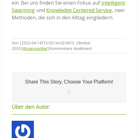
ein. Bei uns finden Sie einen Fokus auf
Intelligent
Swarming
und
Knowledge Centered Service
, zwei
Methoden, die sich in den Alltag eingliedern.
Von
|
2023-04-14T15:03:16+02:00
15. Oktober
für
2020
|
Wissensartikel
|
Kommentare deaktiviert
Was
ist
eigentlich
Wissensmanagement?
Share This Story, Choose Your Platform!
E-
Mail
Über den Autor: