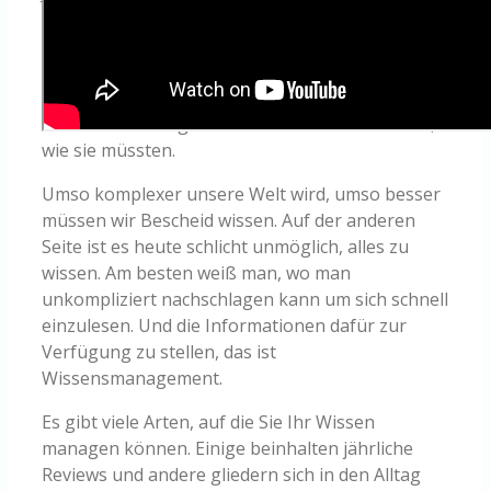
füllen. Andere zeichnen sich durch einen hohen
Turnover aus und können nur so das
Onboarding neuer Kollegen stemmen. Und
wieder andere Unternehmen sind so global, dass
ihre Mitarbeiter gar nicht so viel reisen können,
wie sie müssten.
Umso komplexer unsere Welt wird, umso besser
müssen wir Bescheid wissen. Auf der anderen
Seite ist es heute schlicht unmöglich, alles zu
wissen. Am besten weiß man, wo man
unkompliziert nachschlagen kann um sich schnell
einzulesen. Und die Informationen dafür zur
Verfügung zu stellen, das ist
Wissensmanagement.
Es gibt viele Arten, auf die Sie Ihr Wissen
managen können. Einige beinhalten jährliche
Reviews und andere gliedern sich in den Alltag