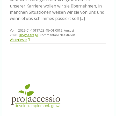
unserer Karriere wollen wir sie übernehmen, in
manchen Situationen weisen wir sie von uns und
wenn etwas schlimmes passiert soll [...]
Von
|
2022-01-10T17:23:48+01:00
12. August
für
2020
|
Blogbeiträge
|
Kommentare deaktiviert
Der
Weiterlesen
Weg
der
Verantwortung