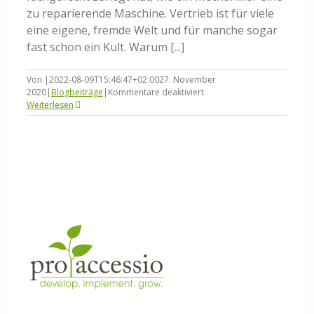
zu reparierende Maschine. Vertrieb ist für viele
eine eigene, fremde Welt und für manche sogar
fast schon ein Kult. Warum [...]
Von
|
2022-08-09T15:46:47+02:00
27. November
für
2020
|
Blogbeiträge
|
Kommentare deaktiviert
Verkäufer,
Weiterlesen
vergesst
den
Kugelschreiber