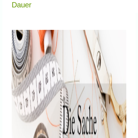
Knowledge Centered Service
Dauer
Intelligent Swarming
Community
Shop
…