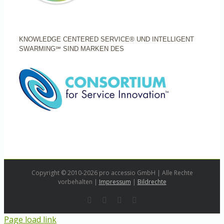
KNOWLEDGE CENTERED SERVICE® UND INTELLIGENT
SWARMING℠ SIND MARKEN DES
Copyright © 2010-2026 pro accessio GmbH | Alle Rechte
vorbehalten |
Impressum
|
Bildrechte
Rss
LinkedIn
Instagram
E-
Mail
Page load link