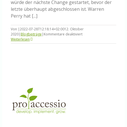
würde der nächste Change gestartet, bevor der
letzte überhaupt abgeschlossen ist. Warren
Perry hat [...]
Von
|
2022-07-28T12:18:14+02:00
12. Oktober
für
2020
|
Blogbeiträge
|
Kommentare deaktiviert
Die
Weiterlesen
Sache
mit
dem
Change
Management…