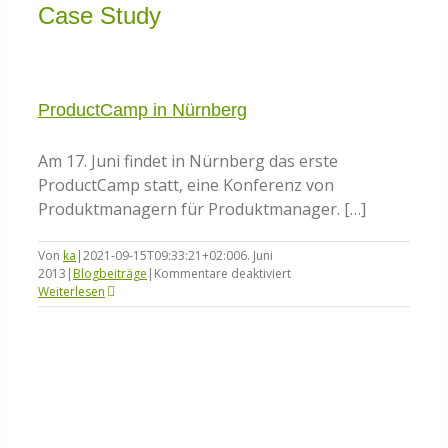
Knowledge Centered Service
Case Study
Intelligent Swarming
ProductCamp in Nürnberg
Community
Am 17. Juni findet in Nürnberg das erste
ProductCamp statt, eine Konferenz von
Produktmanagern für Produktmanager. […]
Shop
Von
ka
|
2021-09-15T09:33:21+02:00
6. Juni
für
2013
|
Blogbeiträge
|
Kommentare deaktiviert
ProductCamp
Weiterlesen
in
Nürnberg