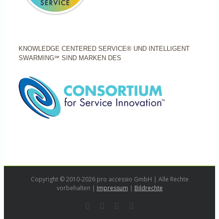
KNOWLEDGE CENTERED SERVICE® UND INTELLIGENT
SWARMING℠ SIND MARKEN DES
Copyright © 2010-2026 pro accessio GmbH | Alle Rechte
vorbehalten |
Impressum
|
Bildrechte
Rss
LinkedIn
Instagram
E-
Mail