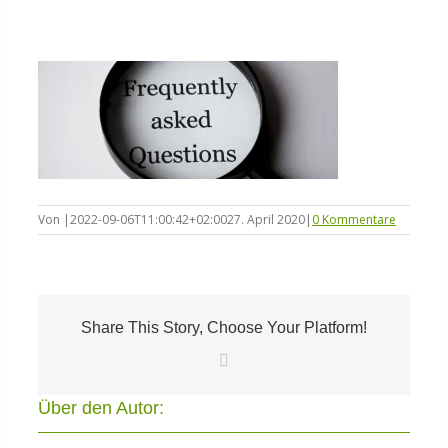
Knowledge Centered Service
Intelligent Swarming
Community
Shop
Von
|
2022-09-06T11:00:42+02:00
27. April 2020
|
0 Kommentare
Share This Story, Choose Your Platform!
E-
Mail
Über den Autor: