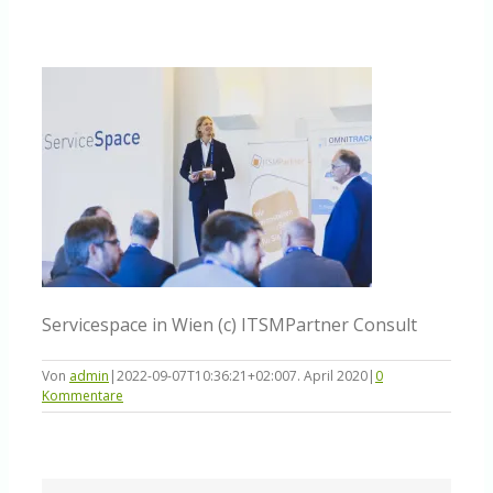
Knowledge Centered Service
Intelligent Swarming
Community
Shop
Servicespace in Wien (c) ITSMPartner Consult
Von
admin
|
2022-09-07T10:36:21+02:00
7. April 2020
|
0
Kommentare