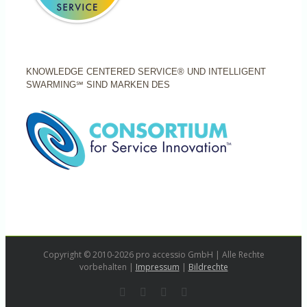
KNOWLEDGE CENTERED SERVICE® UND INTELLIGENT
SWARMING℠ SIND MARKEN DES
Copyright © 2010-2026 pro accessio GmbH | Alle Rechte
vorbehalten |
Impressum
|
Bildrechte
Rss
LinkedIn
Instagram
E-
Mail