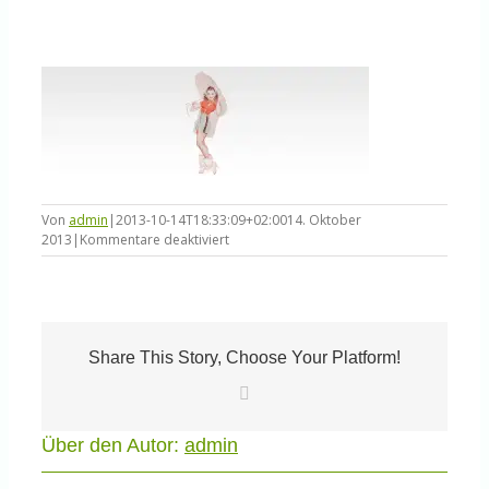
Knowledge Centered Service
Intelligent Swarming
Community
Von
admin
|
2013-10-14T18:33:09+02:00
14. Oktober
Shop
für
2013
|
Kommentare deaktiviert
elastic1
Share This Story, Choose Your Platform!
E-
Mail
Über den Autor:
admin