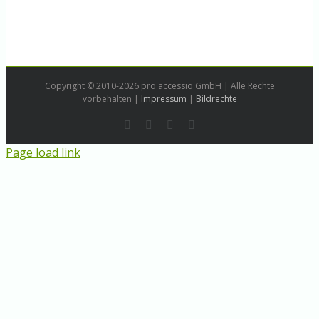
Copyright © 2010-2026 pro accessio GmbH | Alle Rechte
vorbehalten |
Impressum
|
Bildrechte
Rss
LinkedIn
Instagram
E-
Mail
Page load link