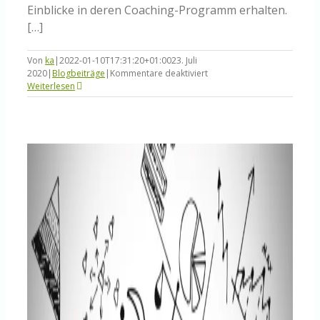
Einblicke in deren Coaching-Programm erhalten.
[…]
Von
ka
|
2022-01-10T17:31:20+01:00
23. Juli
für
2020
|
Blogbeiträge
|
Kommentare deaktiviert
KCS
Weiterlesen
in
Action:
Coaching
bei
Chick-
fil-
A