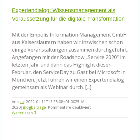
Expertendialog: Wissensmanagement als
Voraussetzung für die digitale Transformation
Mit der Empolis Information Management GmbH
aus Kaiserslautern haben wir inzwischen schon
einige Veranstaltungen zusammen durchgeführt.
Angefangen mit der Roadshow „Service 2020“ im
letzten Jahr und dann das Highlight diesen
Februar, den ServiceDay zu Gast bei Microsoft in
München. Jetzt führen wir einen Expertendialog
gemeinsam als Webinar durch. [...]
Von
ka
|
2022-01-11T13:35:08+01:00
25. Mai
für
2020
|
Blogbeiträge
|
Kommentare deaktiviert
Expertendialog:
Weiterlesen
Wissensmanagement
als
Voraussetzung
für