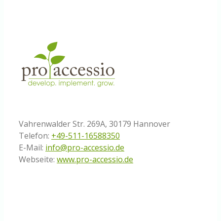
die
digitale
Transformation
Vahrenwalder Str. 269A, 30179 Hannover
Telefon:
+49-511-16588350
E-Mail:
info@pro-accessio.de
Webseite:
www.pro-accessio.de