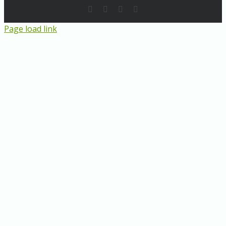
Rss
LinkedIn
Instagram
E-
Mail
Page load link