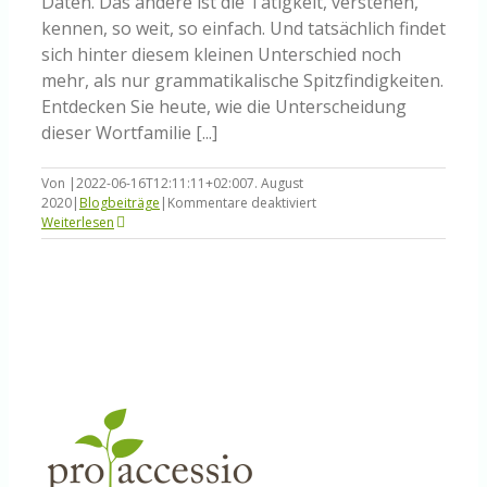
Daten. Das andere ist die Tätigkeit, verstehen,
kennen, so weit, so einfach. Und tatsächlich findet
sich hinter diesem kleinen Unterschied noch
mehr, als nur grammatikalische Spitzfindigkeiten.
Entdecken Sie heute, wie die Unterscheidung
dieser Wortfamilie [...]
Von
|
2022-06-16T12:11:11+02:00
7. August
für
2020
|
Blogbeiträge
|
Kommentare deaktiviert
Der
Weiterlesen
Unterschied
zwischen
Wissen
und
wissen.