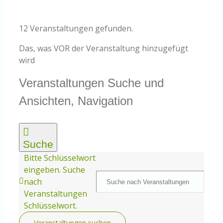
Knowledge Centered Service
12 Veranstaltungen gefunden.
Intelligent Swarming
Das, was VOR der Veranstaltung hinzugefügt
wird
Community
Veranstaltungen
Veranstaltungen Suche und
Ansichten, Navigation
Shop
Suche
Bitte Schlüsselwort
eingeben. Suche
nach
Veranstaltungen
Schlüsselwort.
Veranstaltungen suchen