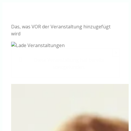
Zum
Inhalt
springen
Das, was VOR der Veranstaltung hinzugefügt
wird
×
Diese Veranstaltung hat bereits
stattgefunden.